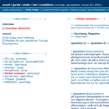
avant / garde / under / net / conditions
(vormals:
perspektive
| issue 43 | 2002 )
code.poetry.loop
| <
dada.lodge
> |
experimental.bungees
|
mail.art.ocular
|
post.dogmatism
|
- - - - - - - -< data sheet >- - - - - - - - - |
| - - -<
frieder rusmann
>- - - |
interview
/->/ dadabaendiger && avantgardehiesig
http://www.kunsttot.de // für den nat
[/]
interview (deutsch)
source
>>
Duchamp, Negation
>> / interview /
[/]
Ein Dada ohne Hoffnung
[/]
Manifest für den natürlichen Tod des
[
question-1
] :v: [
question-2
] :v
Kunstwerkes
>
[
question-1
//perspektive]
- - - - - - - -< data holders >- - - - - - - - |
mit deinem internetprojekt "kuns
alteingesessene kunst/kuenstler
>
391.org
- [canada]
die sich ueber die jahre immer j
>
Do da Dada List
- [australia/USA]
fahnenstange bzw. wo haengt de
>
inmddr
- [germany]
>
neumerz
- [usa]
>> [
question-1
//response]=[
fri
>
RongWrong
- [usa]
Meine Fahne hängt hart und auf
>
frieder rusmann
- [germany]
Auch wenn Chlebnikov, Majakovski
>
tom de toys
- [germany]
mir zu stark nach Motoröl und P
>
TPdada
- [poland]
nach, erst Platz schaffen und o
>
WWDADA
- [australia]
Baumaterial und nur für Spezialte
>
[
question-2
//perspektive]
die futuristen bekaempften in ihr
von altgewordenem - kunstgesch
historisierung in den kunsthistor
offenzulegen, stellt sich die fra
nennst, noch erreicht.