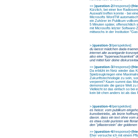
>> [
question-2
//response]=[
fri
Kürzlich, bei einer live Radios
Auswahl treffen konnte - bei eine
Microsofts WordTM automatisch 
ein Zuhörer im Publikum vollkom
5 Minuten später, offensichtlich
mit Microsofts letzter Software-
mittwochs in der Institution "Ga
>
[
question-3
//perspektive]
du laesst mädchen dada-traenen 
internet alte avantgarde-konzepte
also eine "hyperwachsamkeit" de
und mittel fuer deine diskursivi
>> [
question-3
//response]=[
fri
Da erblüht im Netz wieder das Ko
Spielzeugkriegen eine Maximalre
Zukunftstechnologie zu sein, son
verpennt? Kaum summt das Modem,
demonstrativ die ganze Welt zu 
Vielleicht ist das einfach so be
kein bit-chen anders ist als das
>
[
question-4
//perspektive]
es heisst. vom publikum eingehol
kunstbetriebs, als letzte hoffn
davon. dass ein text ohne vom au
es etwa code-puristen wie floria
den "pflasterstein" der goldenen
>> [
question-4
//response]=[
fri
Eher versuche ich mit einem Pfl