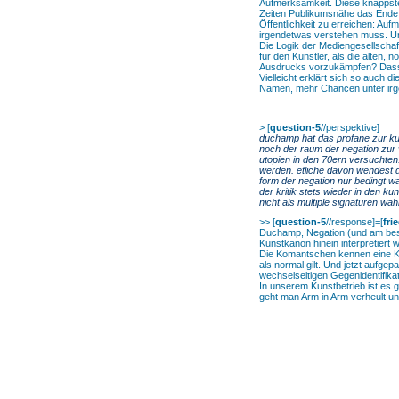
Aufmerksamkeit. Diese knappste 
Zeiten Publikumsnähe das Ende d
Öffentlichkeit zu erreichen: Auf
irgendetwas verstehen muss. Un
Die Logik der Mediengesellschaf
für den Künstler, als die alten,
Ausdrucks vorzukämpfen? Dass d
Vielleicht erklärt sich so auch 
Namen, mehr Chancen unter irg
>
[
question-5
//perspektive]
duchamp hat das profane zur kunst
noch der raum der negation zur
utopien in den 70ern versuchten
werden. etliche davon wendest du
form der negation nur bedingt 
der kritik stets wieder in den 
nicht als multiple signaturen w
>> [
question-5
//response]=[
fri
Duchamp, Negation (und am best
Kunstkanon hinein interpretiert wi
Die Komantschen kennen eine Ka
als normal gilt. Und jetzt aufg
wechselseitigen Gegenidentifikat
In unserem Kunstbetrieb ist es g
geht man Arm in Arm verheult u