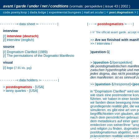
avant / garde / under / net / conditions
(vormals:
perspektive
| issue 43 | 2002 )
code.poetry.loop
|
dada.lodge
|
experimental.bungees
|
mail.art.ocular
| <
post.dogmatism
> |
- - - - - - - -< data sheet >- - - - - - - - - |
| - - -<
postdogmatists
>- - - |
interview
/->/ "the official avant garde. accept
[/]
interview (deutsch)
[/]
interview
(english)
>>
Are we finished with manif
>> / interview /
source
[/]
Dogmatism Clarified (1989)
[
question-1
]
[/]
The permutations of the Dogmatist Manifesto
visual
>
[
question-1
//perspektive]
die postdogmatistischen manifes
[/]
logo
(
)
7.91 kb, jpg
zwischen hyperthrophie und meta
jedes dogma, das nicht postdogma
den manifesten. ist es sinnvol
- - - - - - - -< data holders >- - - - - - - - |
>> [
question-1
//response]=[
pos
>
postdogmatists
- [USA]
>
lanny quarles
- [USA]
in "Dogmatism Clarified" wird ein
wie stark eine postmoderne konz
führten. wir haben in einer best
wir fanden diese bewegung innerh
grundlegende realität gibt, die
simulieren. es gibt eine art von
begrifflichkeiten von glauben, ak
nach dem persönlichen gebrauch 
dem metadiskurs auf einer ganz
entdecken von seiner/ihrer "urspr
und religion zu finden. dogmatis
postdogmatismus abgelöst, weil
präexistenten realtität widmen so