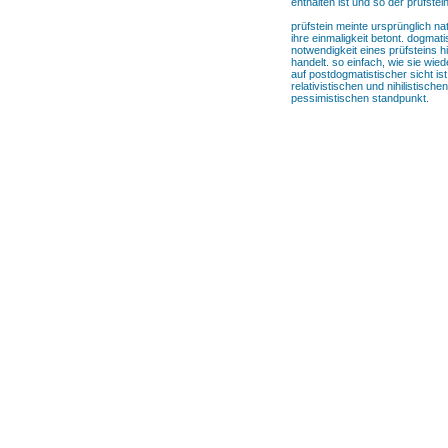
enthalten ist und so der prüfstei
prüfstein meinte ursprünglich na
ihre einmaligkeit betont. dogmat
notwendigkeit eines prüfsteins h
handelt. so einfach, wie sie wi
auf postdogmatistischer sicht i
relativistischen und nihilistisc
pessimistischen standpunkt.